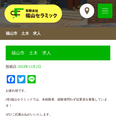
福山市 土木 求人
福山市 土木 求人
投稿日
2024年12月2日
Fa
T
Li
ce
wi
ne
お疲れ様です。
bo
tte
(有)福山セラミックでは、未経験者、経験者問わず従業員を募集していま
ok
r
す！
ぜひご応募おねがいいたします。