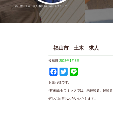
福山市 土木 求人|有限会社 福山セラミック
福山市 土木 求人
投稿日
2025年1月8日
F
T
Li
a
wi
n
お疲れ様です。
c
tt
e
(有)福山セラミックでは、未経験者、経験
e
er
ぜひご応募おねがいいたします。
b
o