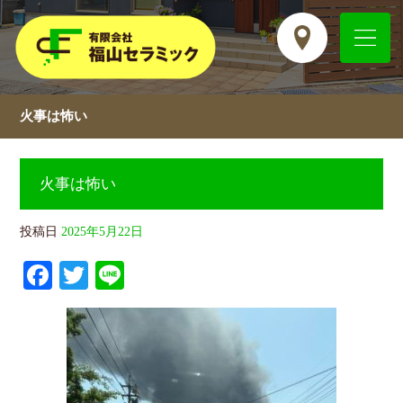
火事は怖い
火事は怖い
投稿日
2025年5月22日
Fa
T
Li
ce
wi
ne
bo
tte
ok
r