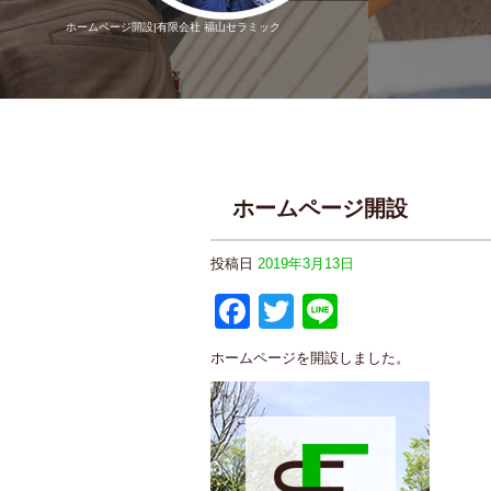
ホームページ開設|有限会社 福山セラミック
ホームページ開設
投稿日
2019年3月13日
F
T
Li
a
wi
n
ホームページを開設しました。
c
tt
e
e
er
b
o