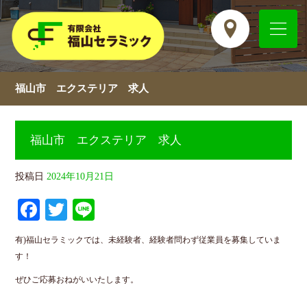
福山市 エクステリア 求人
福山市 エクステリア 求人
投稿日
2024年10月21日
Fa
T
Li
ce
wi
ne
有)福山セラミックでは、未経験者、経験者問わず従業員を募集していま
bo
tte
す！
ok
r
ぜひご応募おねがいいたします。