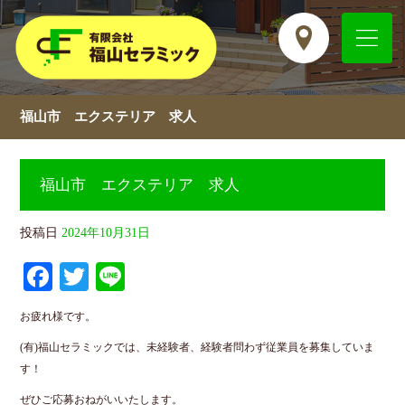
福山市 エクステリア 求人
福山市 エクステリア 求人
投稿日
2024年10月31日
Fa
T
Li
ce
wi
ne
お疲れ様です。
bo
tte
(有)福山セラミックでは、未経験者、経験者問わず従業員を募集していま
ok
r
す！
ぜひご応募おねがいいたします。