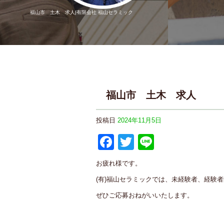
福山市 土木 求人|有限会社 福山セラミック
福山市 土木 求人
投稿日
2024年11月5日
F
T
Li
a
wi
n
お疲れ様です。
c
tt
e
(有)福山セラミックでは、未経験者、経験
e
er
ぜひご応募おねがいいたします。
b
o