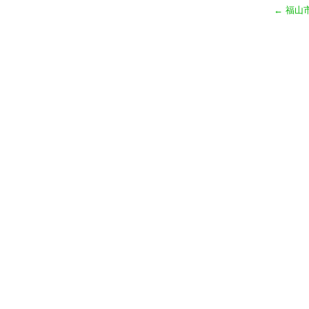
←
福山
o
k