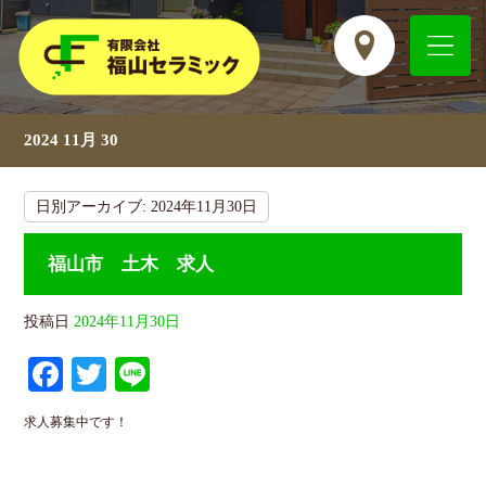
2024 11月 30
日別アーカイブ:
2024年11月30日
福山市 土木 求人
投稿日
2024年11月30日
Fa
T
Li
ce
wi
ne
求人募集中です！
bo
tte
ok
r