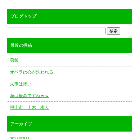
ブログトップ
最近の投稿
男飯
オペラは心が洗われる
火事は怖い
海は最高ですねｗｗ
福山市 土木 求人
アーカイブ
2025年8月