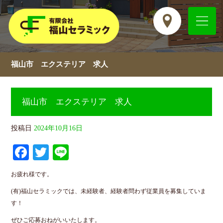
福山市 エクステリア 求人
福山市 エクステリア 求人
投稿日
2024年10月16日
Fa
T
Li
ce
wi
ne
お疲れ様です。
bo
tte
(有)福山セラミックでは、未経験者、経験者問わず従業員を募集していま
ok
r
す！
ぜひご応募おねがいいたします。