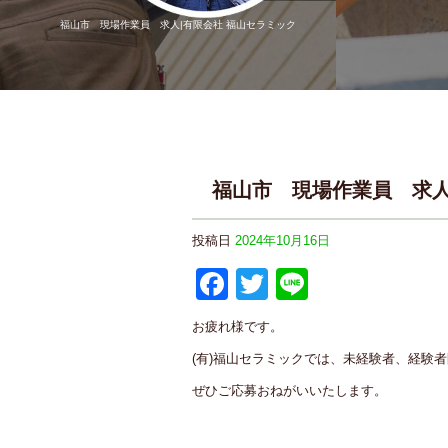
福山市 現場作業員 求人|有限会社 福山セラミック
福山市 現場作業員 求
投稿日
2024年10月16日
F
T
Li
a
wi
n
お疲れ様です。
c
tt
e
(有)福山セラミックでは、未経験者、経験
e
er
ぜひご応募おねがいいたします。
b
o