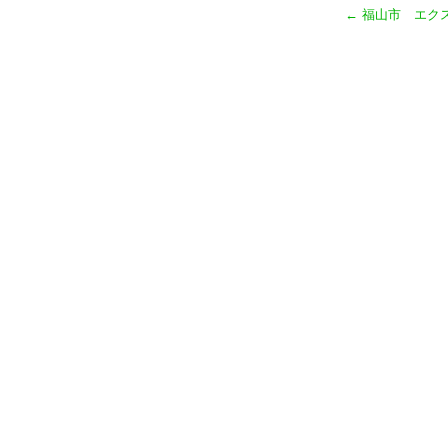
←
福山市 エク
o
k